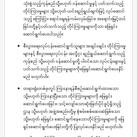
သုံးစွဲသည့်ကုန်စည်သို့မဟုတ် ဝန်ဆောင်မှုနှင့် ပတ်သက်သည့်
တိုင်ကြားမှုများ သို့မဟုတ် ယင်းရည်ရွယ်ချက်ဖြင့် လုပ်ဆောင်
သည့် ကြော်ငြာ၊ ရောင်းချရန်ကမ်းလှမ်းခြင်း၊ အရောင်းမြှင့်တင်
ခြင်းတို့နှင့်ပတ်သက်သည့် တိုင်ကြားမှုများကိုသာ ဖြေရှင်း
ဆောင်ရွက်ပေးပါသည်။
စီးပွားရေးလုပ်ငန်းဆောင်ရွက်သူများ အချင်းချင်း တိုင်ကြားမှု
များနှင့် စီးပွားရေးလုပ်ငန်း အလို့ငှာ ရည်ရွယ်ဆောင်ရွက်သည့်
ကုန်စည် သို့မဟုတ် ဝန်ဆောင်မှုတို့ ပါဝင်သော လုပ်ငန်းများနှင့်
ပတ်သက်သည့် တိုင်ကြားမှုများကိုဖြေရှင်းဆောင်ရွက်ပေးနိုင်
မည် မဟုတ်ပါ။
တရားရုံးတစ်ခုတွင် ကြားနာရန်စီစဉ်ဆောင်ရွက်ထားသော
သို့မဟုတ် ကြားနာပြီးသော တိုင်ကြားမှုများကို ဖြေရှင်း
ဆောင်ရွက်ပေးခြင်း၊ သင့်လျော်သောဆုံးဖြတ်ပိုင်ခွင့်ရှိသည့်
ဌာန သို့မဟုတ် အဖွဲ့အစည်းတို့မှ စုံစမ်းစစ်ဆေးဆဲဖြစ်သော
သို့မဟုတ် ဖြေရှင်း ဆောင်ရွက်နေသောတိုင်ကြားမှုများကို ဖြေ
ရှင်းဆောင်ရွက်ပေးခြင်းတို့ကို ပြုလုပ်ပေးနိုင်မည် မဟုတ်ပါ။