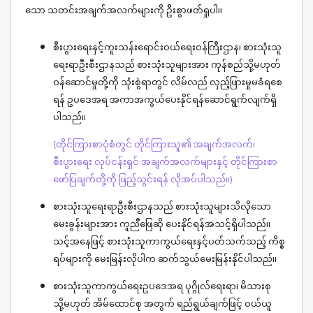
သော သတင်းအချက်အလက်များကို ဦးစွာဖတ်ရှုပါ။
စီးပွားရေးနှင့်ကူးသန်းရောင်းဝယ်ရေးဝန်ကြီးဌာန၊ စားသုံးသူ
ရေးရာဦးစီးဌာနသည် စားသုံးသူများအား ကုန်စည်သို့မဟုတ်
ဝန်ဆောင်မှုတို့ကို သုံးစွဲရာတွင် လိမ်လည် လှည့်ဖြားမှုမခံရစေ
ရန် ဥပဒေအရ အကာအကွယ်ပေးနိုင်ရန်ဆောင်ရွက်လျက်ရှိ
ပါသည်။
(တိုင်ကြားစာပုံစံတွင် တိုင်ကြားသူ၏ အချက်အလက်၊
စီးပွားရေး လုပ်ငန်းရှင် အချက်အလက်များနှင့် တိုင်ကြားစာ
ဖော်ပြချက်တို့ကို ဖြည့်သွင်းရန် လိုအပ်ပါသည်။)
စားသုံးသူရေးရာဦးစီးဌာနသည် စားသုံးသူများသိလိုသော
မေးခွန်းများအား ကူညီဖြေဆို ပေးနိုင်ရန်အသင့်ရှိပါသည်။
သင့်အနေဖြင့် စားသုံးသူကာကွယ်ရေးနှင့်ပတ်သက်သည့် ကိစ္စ
ရပ်များကို မေးမြန်းလိုပါက ဆက်သွယ်မေးမြန်းနိုင်ပါသည်။
စားသုံးသူကာကွယ်ရေးဥပဒေအရ ပုဂ္ဂိုလ်ရေးရာ၊ မိသားစု
သို့မဟုတ် အိမ်ထောင်စု အတွက် ရည်ရွယ်ချက်ဖြင့် ဝယ်ယူ