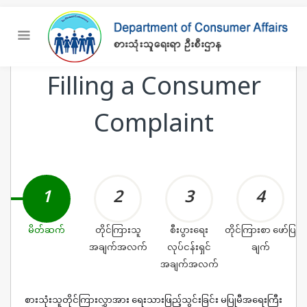
☰
Filling a Consumer
Complaint
1
2
3
4
မိတ်ဆက်
တိုင်ကြားသူ
စီးပွားရေး
တိုင်ကြားစာ ဖော်ပြ
အချက်အလက်
လုပ်ငန်းရှင်
ချက်
အချက်အလက်
စားသုံးသူတိုင်ကြားလွှာအား ရေးသားဖြည့်သွင်းခြင်း မပြုမီအရေးကြီး