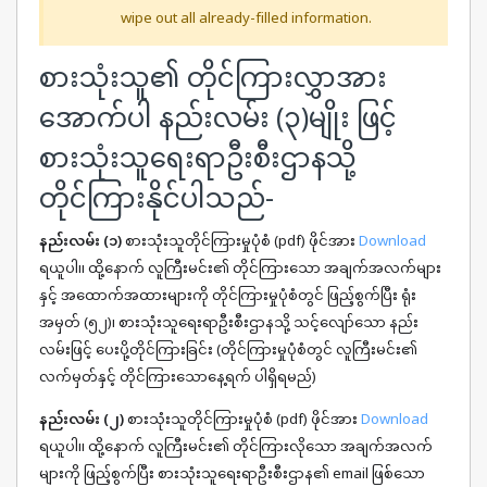
wipe out all already-filled information.
စားသုံးသူ၏ တိုင်ကြားလွှာအား
အောက်ပါ နည်းလမ်း (၃)မျိုး ဖြင့်
စားသုံးသူရေးရာဦးစီးဌာနသို့
တိုင်ကြားနိုင်ပါသည်-
နည်းလမ်း (၁)
စားသုံးသူတိုင်ကြားမှုပုံစံ (pdf) ဖိုင်အား
Download
ရယူပါ။ ထို့နောက် လူကြီးမင်း၏ တိုင်ကြားသော အချက်အလက်များ
နှင့် အထောက်အထားများကို တိုင်ကြားမှုပုံစံတွင် ဖြည့်စွက်ပြီး ရုံး
အမှတ် (၅၂)၊ စားသုံးသူရေးရာဦးစီးဌာနသို့ သင့်လျော်သော နည်း
လမ်းဖြင့် ပေးပို့တိုင်ကြားခြင်း (တိုင်ကြားမှုပုံစံတွင် လူကြီးမင်း၏
လက်မှတ်နှင့် တိုင်ကြားသောနေ့ရက် ပါရှိရမည်)
နည်းလမ်း (၂)
စားသုံးသူတိုင်ကြားမှုပုံစံ (pdf) ဖိုင်အား
Download
ရယူပါ။ ထို့နောက် လူကြီးမင်း၏ တိုင်ကြားလိုသော အချက်အလက်
များကို ဖြည့်စွက်ပြီး စားသုံးသူရေးရာဦးစီးဌာန၏ email ဖြစ်သော