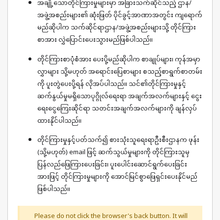
အချို့သောတိုင်ကြားမှုများမှာ အခြားသက်ဆိုင်သည့် ဌာန/
အဖွဲ့အစည်းများ၏ ဆုံးဖြတ် ပိုင်ခွင့်အာဏာအတွင်း ကျရောက်
မည်ဆိုပါက သက်ဆိုင်ရာဌာန/အဖွဲ့အစည်းများသို့ တိုင်ကြား
စာအား လွှဲပြောင်းပေးသွားမည်ဖြစ်ပါသည်။
တိုင်ကြားစာပုံစံအား ပေးပို့မည်ဆိုပါက စာချုပ်များ၊ ကုန်အမှာ
လွှာများ သို့မဟုတ် အရောင်းပြေစာများ စသည့်စာရွက်စာတမ်း
ကို ပူးတွဲပေးပို့ရန် လိုအပ်ပါသည်။ သင်၏တိုင်ကြားမှုနှင့်
ဆက်နွယ်မှုမရှိသောပုဂ္ဂိုလ်ရေးရာ အချက်အလက်များနှင့် ငွေး
ရေးငွေကြေးဆိုင်ရာ သတင်းအချက်အလက်များကို ချန်လှပ်
ထားနိုင်ပါသည်။
တိုင်ကြားမှုနှင့်ပတ်သက်၍ စားသုံးသူရေးရာဦးစီးဌာနက ဖုန်း
(သို့မဟုတ်) email ဖြင့် ဆက်သွယ်မှုများကို တိုင်ကြားသူမှ
ပြန်လည်ဖြေကြားပေးခြင်း၊ ပူးပေါင်းဆောင်ရွက်ပေးခြင်း
အားဖြင့် တိုင်ကြားမှုများကို အောင်မြင်စွာဖြေရှင်းပေးနိုင်မည်
ဖြစ်ပါသည်။
Please do not click the browser's back button. It will