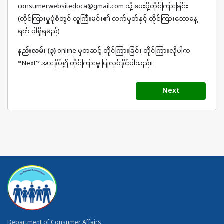
consumerwebsitedoca@gmail.com သို့ ပေးပို့တိုင်ကြားခြင်း
(တိုင်ကြားမှုပုံစံတွင် လူကြီးမင်း၏ လက်မှတ်နှင့် တိုင်ကြားသောနေ့
ရက် ပါရှိရမည်)
နည်းလမ်း (၃)
online မှတဆင့် တိုင်ကြားခြင်း တိုင်ကြားလိုပါက
“Next” အားနှိပ်၍ တိုင်ကြားမှု ပြုလုပ်နိုင်ပါသည်။
Next
Department of Consumer Affairs